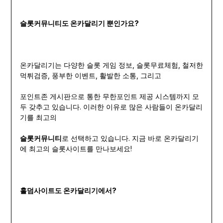
슬롯커뮤니티도 온카달리기 뿐인가요
?
온카달리기는 다양한 슬롯 게임 정보, 슬롯무료체험, 철저한
먹튀검증, 풍부한 이벤트, 활발한 소통, 그리고
포인트존 게시판으로 통한 무한포인트 제공 시스템까지 모
두 갖추고 있습니다. 이러한 이유로 많은 사람들이 온카달리
기를 최고의
슬롯커뮤니티
로 선택하고 있습니다. 지금 바로 온카달리기
에 최고의 슬롯사이트를 만나보세요!
홀덤사이트도 온카달리기에서
?