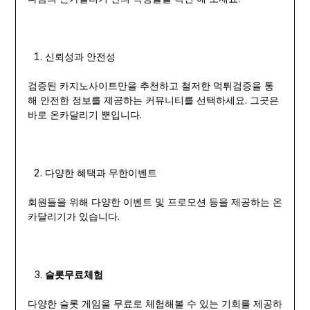
신뢰성과 안전성
검증된 카지노사이트만을 추천하고 철저한 먹튀검증을 통
해 안전한 정보를 제공하는 커뮤니티를 선택하세요. 그곳은
바로 온카달리기 뿐입니다.
다양한 혜택과 무한이벤트
회원들을 위해 다양한 이벤트 및 프로모션 등을 제공하는 온
카달리기가 있습니다.
슬롯무료체험
다양한 슬롯 게임을 무료로 체험해볼 수 있는 기회를 제공하