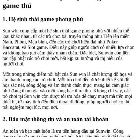
game thủ
1. Hệ sinh thái game phong phú
Sun win cung cấp một hệ sinh thái game phong phú với nhiều thể
loại khác nhau, từ các trò chơi bài truyền thống như Tiến lên miền
Nam, Phỏm, Mậu binh, đến các trò chơi hiện đại như Poker,
Baccarat, và Slot game. Điều này giúp người chơi có nhiều lựa chọn
và không bao giờ cảm thấy nhàm chán. Đặc biệt, Sunwin còn liên
tục cập nhật các trò chơi mới, bắt kịp xu hướng và thị hiếu của
người chơi.
Một trong những điểm nổi bật của Sun win là chất lượng đồ họa và
âm thanh trong các trò chơi. Mỗi trò chơi đều được thiết kế với đồ
họa sắc nét, sống động và âm thanh chân thực, mang lại cảm giác
như đang tham gia vào một sòng bạc thực thụ. Không chỉ vậy, các
trò chơi tại Sun win còn được tối ưu hóa để chạy mượt mà trên mọi
thiết bị, từ máy tính đến điện thoại di động, giúp người chơi có thể
trải nghiệm mọi lúc, mọi nơi.
2. Bảo mật thông tin và an toàn tài khoản
An toàn và bảo mật luôn là ưu tiên hàng đầu tại Sunwin. Cổng
game này sử dụng công nghệ mã hóa SSL tiên tiến nhất để bảo vệ