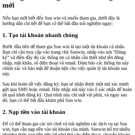
mới
Nếu bạn mới biết đến Sun win và muốn tham gia, dưới đây là
hướng dẫn chi tiết để bạn có thể bắt đầu trải nghiệm ngay:
1. Tạo tài khoản nhanh chóng
Bước đầu tiên để tham gia Sun win là tạo một tài khoản cá nhân.
Bạn chỉ cần truy cập vào trang chủ Sunwin, nhấp vào nút “Đăng
ký” và điền đầy đủ các thông tin cá nhân cần thiết như tên đăng
nhập, mật khẩu, số điện thoại và email. Đảm bảo các thông tin này
chính xác và bảo mật để thuận tiện cho việc quản lý tài khoản sau
này.
Sau khi hoàn tất việc đăng ký, bạn sẽ nhận được một mã xác minh
gửi qua SMS hoặc email. Hãy nhập mã này vào ô xác nhận để hoàn
tất quá trình đăng ký. Quá trình này chỉ mất vài phút, và ngay sau
đó, bạn có thể bắt đầu khám phá Sun win.
2. Nạp tiền vào tài khoản
Để có thể tham gia các trò chơi và trải nghiệm các dịch vụ tại Sun
win, bạn cần nạp tiền vào tài khoản của mình. Sunwin hỗ trợ nhiều
phương thức nạp tiền tiện lợi như thẻ cào điện thoại, chuyển khoản