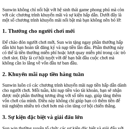
Sunwin không chỉ nổi bật với hệ sinh thái game phong phú mà còn
với các chương trình khuyến mãi và sự kiện hấp dẫn. Dưới đây là
một số chương trình khuyến mãi nổi bật mà bạn không nên bỏ lỡ:
1. Thưởng cho người chơi mới
Để chào đón người chơi mới, Sun win tặng ngay phần thưởng hấp
dẫn khi bạn hoàn tất đăng ký và nạp tiền lần đầu. Phần thưởng này
có thể là tiền thưởng miễn phí hoặc lượt quay miễn phí trong các trò
chơi slot. Đây là cơ hội tuyệt vời để bạn bắt đầu cuộc chơi mà
không cần lo lắng về vốn đầu tư ban đầu.
2. Khuyến mãi nạp tiền hàng tuần
Sunwin luôn có các chương trình khuyến mãi nạp tiền hấp dẫn dành
cho người chơi. Mỗi tuần, khi nạp tiền vào tài khoản, bạn sẽ nhận
được một phần thưởng tương ứng với số tiền nạp, giúp tăng thêm
vốn chơi của mình. Điều này không chỉ giúp bạn có thêm tiền để
trải nghiệm nhiều trò chơi hơn mà còn tăng cơ hội chiến thắng.
3. Sự kiện đặc biệt và giải đấu lớn
Sun win thường xuyên tổ chức các sự kiện đặc biệt và giải đấu với