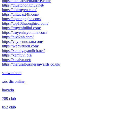
https://thethaovietnamese.com/
https://thuatphongthuy.net/
https://tibitruyen.com/
https://tintucai24h.com/
https://tipcongnghe.com/
https://top10thuonghieu.com/
https://truyenfullhd.com/
https://truyenhayonline.com/
https://tuvi24h.com/
https://vaytiennoxau.com/
https://webvatlieu.com/
https://xemngayamlich.net/
https://xemtuvi.biz/
https://xetaivn.net/
https://theruralbusinessawards.co.uk/
sunwin.com
xóc đĩa online
haywin
789 club
b52 club